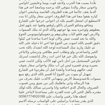
بلادنا بسبب هذا الحرب ولانجد قوت يومنا وعايشين اناوامي
واخوتي سغار والدنا متوفي الله يرحمه ومامعنا أحد في هذا
الدنيا يقف جاانبنا في هذه الظروف القاسيه ومامعي اخوان
كباره يقفوا معنا في هذا الظروف اخوتي سغار ولكن انا بنت
لااستطيع ان اشتغل اقسم بلله ان اخواني خرجوا على للشارع
وشافو وشافو الجيران ياكلو راوقفو وقفوا عند بابهم لجل
يعطوهم ولوخبزه يسد بها جوعهم والله الذي له ملك السموات
والارض انهم غلقو الباب وطردوهم ورجعویبکوایموتومن الجوع
والله ما نجد لقمت عیش والان لوما احدنا ساعدنا في كيلوا
دقيق اقسم بالله انموت من الجوع فيا اخي انا دخيله على الله
ثم عليك واريد منك المساعده لوجه الله انشدك بالله تحب
الخير واتساعدني ولو وتطلب اسم بطاقتي وترسلي ولاتتاخر
وايعوضك الله بكل خير فيا اخي انت رجال إذاشفت اسرتك
جاوعين المستحيل من اجل تامن لهم الأكب ولكن انابنت عيني
بصيره ويدي قصيره ليس لي أب مثلك واخواني سغار شوف
كيف حالتهم وساعدنا وأنقذنا قبل أن يطردونا في الشارع
تتبهدل أو نموت من الجوع أنا اقسم بالله الذي رفع سبع
سموات بلاعمدوبسط الارض ومهداني لااكذب عليك بحرف من
هذا الرساله واني ماطلبتك إلى من ضيق ومن قسوت
الضروف والحال الذي احنافيه وانا واسرتي نسالك بالله لولك
مقدره ﻳﺎﺃﻫﻞ ﺍﻟﺨﻴﺮ ﺍﻟﻲ ﻋﻨﺪﻩ ﺍﻟﻘﺪﺭﻩ ﻋﻠﻰ ﻣﺴﺎﻋﺪﺗﻨﺎ لايتاخر علينا
لحظه هاذا رقمي واتساب علئ 00967774926188
الذي يقدر يساعدنا يراسلني على الواتساب نرسله ألاسم