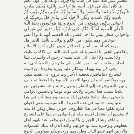
مُعْسرٍ يسَّرَ اللَّه عليْهِ في الدُّنْيَا والآخِرةِ، ِ، واللَّه فِي عَوْنِ العبْدِ
مَا كانَ العبْدُ في عَوْن أَخيهِ، ة: }:يِآ نآس يِآآمٌـٍة مٌحًمٌد صِآرتٍ
قلّوبگٍمٌ بلّآ رحًمٌهً ولّآشفُقهً ولّآ آنسآنيِهً گٍمٌ شگٍيِتٍ وگٍمٌ بگٍيِتٍ گٍمٌ
نآديِتٍ وگٍمٌ نآشدتٍ ولّگٍن لّآ حًيِآٍة لّمٌن تٍنآديِ هًلّ يِرضيِگٍمٌ آن
آخوآنيِ يِبگٍون ويِمٌوتٍون مٌن آلّجُوع وآنتٍمٌ مٌوجُودون يِعلّمٌ آلّلّهً
آلّعلّيِ آلّعظَيِمٌ آننآ لّآ نمٌلّگٍ حًتٍى قيِمٌـٍة گٍيِلّو دقيِق آبيِ مٌتٍوفُيِ
ﻭﺃﺧﻮﺍﻧﻲ ﺻﻐﺎﺭ ﻟﻴﺲ ﻟﻨﺎ ﺃﺣﺪ ﺃﻗﺴﻢ ﺑﺎﻟﻠﻪ ﺍﻟﻌﻈﻴﻢ ﺃﻧﻬﻢ ﻧﺎﻣﻮﺍ ﺃﻣﺲ
ﺟﻮﻋﺎﻧﻴﻦ ﻭﻫﻢ ﻳﺒﻜﻮﻥ من الالم والولايات ﻳﺎﺃﻫﻞ ﺍﻟﺨﻴﺮ ﻫﻞ
ﻳﺮﺿﻴﻜﻢ ﺃﻧﻨﺎ ﻣﻦ ﺃﻣﺲ ﻟﺤﺪ ﺍﻵﻥ ﺑﺪﻭﻥ ﺃﻛﻞ ﻳﺎﺃﺧﻮﺓ الأسلام
يافاعلين الخير انا اقسم بالله على كتاب الله اني لااكذب عليك
ولا انصب ولا احتال اني بنت يمنيه نازحين انا واسرتي بيتنا
ايجار وصاحب البيت من الناس الي ماترحم والله يا اخي انه
يجي كل يوم يبهدلنا ويتكلم علينا ويريد يطردنا من البيت
للشارع لانناماقدرناندفعله الأجار وما يروح الئ بعدما نبكي
ورجعوتكلمو الجيران ومهلنالاخره الأسبوع واذا دفعنا له حلف
يمين بالله بيخرجنا إلى الشارع بدون رحمه واحنا.مشردين من
بلادنا بسبب هذا الحرب ولانجد قوت يومنا وعايشين اناوامي
واخوتي سغار والدنا متوفي الله يرحمه ومامعنا أحد في هذا
الدنيا يقف جاانبنا في هذه الظروف القاسيه ومامعي اخوان
كباره يقفوا معنا في هذا الظروف اخوتي سغار ولكن انا بنت
لااستطيع ان اشتغل اقسم بلله ان اخواني خرجوا على للشارع
وشافو وشافو الجيران ياكلو راوقفو وقفوا عند بابهم لجل
يعطوهم ولوخبزه يسد بها جوعهم والله الذي له ملك السموات
والارض انهم غلقو الباب وطردوهم ورجعویبکوایموتومن الجوع