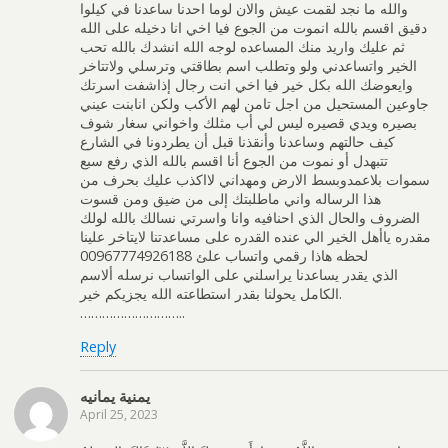
والله ما نجد لقمت عیش والان لوما احدنا ساعدنا في كيلوا
دقيق اقسم بالله انموت من الجوع فيا اخي انا دخيله على الله
ثم عليك واريد منك المساعده لوجه الله انشدك بالله تحب
الخير واتساعدني ولو وتطلب اسم بطاقتي وترسلي ولاتتاخر
وايعوضك الله بكل خير فيا اخي انت رجال إذاشفت اسرتك
جاوعين المستحيل من اجل تامن لهم الأكب ولكن انابنت عيني
بصيره ويدي قصيره ليس لي أب مثلك واخواني سغار شوف
كيف حالتهم وساعدنا وأنقذنا قبل أن يطردونا في الشارع
تتبهدل أو نموت من الجوع أنا اقسم بالله الذي رفع سبع
سموات بلاعمدوبسط الارض ومهداني لااكذب عليك بحرف من
هذا الرساله واني ماطلبتك إلى من ضيق ومن قسوت
الضروف والحال الذي احنافيه وانا واسرتي نسالك بالله لولك
مقدره ﻳﺎﺃﻫﻞ ﺍﻟﺨﻴﺮ ﺍﻟﻲ ﻋﻨﺪﻩ ﺍﻟﻘﺪﺭﻩ ﻋﻠﻰ ﻣﺴﺎﻋﺪﺗﻨﺎ لايتاخر علينا
لحظه هاذا رقمي واتساب علئ 00967774926188
الذي يقدر يساعدنا يراسلني على الواتساب نرسله ألاسم
الكامل يحولنا بقدر استطاعته الله يجزيكم خير.
………………………..
Reply
يمنية يمانيه
April 25, 2023