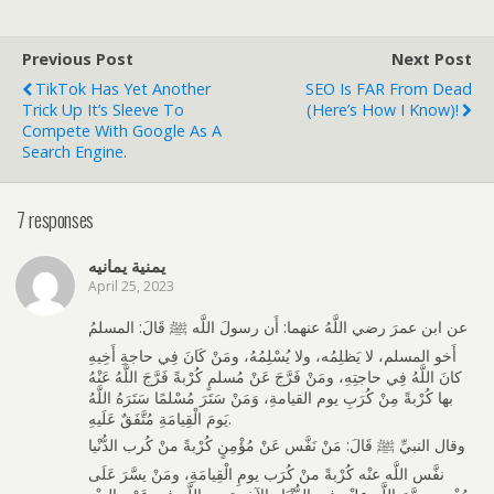
Previous Post
Next Post
TikTok Has Yet Another
SEO Is FAR From Dead
Trick Up It’s Sleeve To
(Here’s How I Know)!
Compete With Google As A
Search Engine.
7 responses
يمنية يمانيه
April 25, 2023
عن ابن عمرَ رضي اللَّهُ عنهما: أَن رسولَ اللَّه ﷺ قَالَ: المسلمُ
أَخو المسلم، لا يَظلِمُه، ولا يُسْلِمُهُ، ومَنْ كَانَ فِي حاجةِ أَخِيهِ
كانَ اللَّهُ فِي حاجتِهِ، ومَنْ فَرَّجَ عَنْ مُسلمٍ كُرْبةً فَرَّجَ اللَّهُ عَنْهُ
بها كُرْبةً مِنْ كُرَبِ يوم القيامةِ، وَمَنْ سَتَرَ مُسْلمًا سَتَرَهُ اللَّهُ
يَومَ الْقِيامَةِ مُتَّفَقٌ عَلَيهِ.
وقال النبيِّ ﷺ قَالَ: مَنْ نَفَّس عَنْ مُؤْمِنٍ كُرْبةً منْ كُرب الدُّنْيا
نفَّس اللَّه عنْه كُرْبةً منْ كُرَب يومِ الْقِيامَةِ، ومَنْ يسَّرَ عَلَى