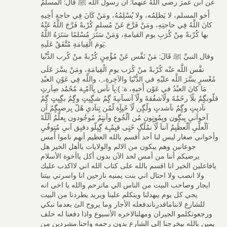
عن ابن عمرَ رضي اللَّهُ عنهما: أَن رسولَ اللَّه ﷺ قَالَ: المسلمُ
أَخو المسلم، لا يَظلِمُه، ولا يُسْلِمُهُ، ومَنْ كَانَ فِي حاجةِ أَخِيهِ
كانَ اللَّهُ فِي حاجتِهِ، ومَنْ فَرَّجَ عَنْ مُسلمٍ كُرْبةً فَرَّجَ اللَّهُ عَنْهُ
بها كُرْبةً مِنْ كُرَبِ يوم القيامةِ، وَمَنْ سَتَرَ مُسْلمًا سَتَرَهُ اللَّهُ
يَومَ الْقِيامَةِ مُتَّفَقٌ عَلَيهِ.
وقال النبيِّ ﷺ قَالَ: مَنْ نَفَّس عَنْ مُؤْمِنٍ كُرْبةً منْ كُرب الدُّنْيا
نفَّس اللَّه عنْه كُرْبةً منْ كُرَب يومِ الْقِيامَةِ، ومَنْ يسَّرَ عَلَى
مُعْسرٍ يسَّرَ اللَّه عليْهِ في الدُّنْيَا والآخِرةِ، ِ، واللَّه فِي عَوْنِ العبْدِ
مَا كانَ العبْدُ في عَوْن أَخيهِ، ة: }:يِآ نآس يِآآمٌـٍة مٌحًمٌد صِآرتٍ
قلّوبگٍمٌ بلّآ رحًمٌهً ولّآشفُقهً ولّآ آنسآنيِهً گٍمٌ شگٍيِتٍ وگٍمٌ بگٍيِتٍ گٍمٌ
نآديِتٍ وگٍمٌ نآشدتٍ ولّگٍن لّآ حًيِآٍة لّمٌن تٍنآديِ هًلّ يِرضيِگٍمٌ آن
آخوآنيِ يِبگٍون ويِمٌوتٍون مٌن آلّجُوع وآنتٍمٌ مٌوجُودون يِعلّمٌ آلّلّهً
آلّعلّيِ آلّعظَيِمٌ آننآ لّآ نمٌلّگٍ حًتٍى قيِمٌـٍة گٍيِلّو دقيِق آبيِ مٌتٍوفُيِ
ﻭﺃﺧﻮﺍﻧﻲ ﺻﻐﺎﺭ ﻟﻴﺲ ﻟﻨﺎ ﺃﺣﺪ ﺃﻗﺴﻢ ﺑﺎﻟﻠﻪ ﺍﻟﻌﻈﻴﻢ ﺃﻧﻬﻢ ﻧﺎﻣﻮﺍ ﺃﻣﺲ
ﺟﻮﻋﺎﻧﻴﻦ ﻭﻫﻢ ﻳﺒﻜﻮﻥ من الالم والولايات ﻳﺎﺃﻫﻞ ﺍﻟﺨﻴﺮ ﻫﻞ
ﻳﺮﺿﻴﻜﻢ ﺃﻧﻨﺎ ﻣﻦ ﺃﻣﺲ ﻟﺤﺪ ﺍﻵﻥ ﺑﺪﻭﻥ ﺃﻛﻞ ﻳﺎﺃﺧﻮﺓ الأسلام
يافاعلين الخير انا اقسم بالله على كتاب الله اني لااكذب عليك
ولا انصب ولا احتال اني بنت يمنيه نازحين انا واسرتي بيتنا
ايجار وصاحب البيت من الناس الي ماترحم والله يا اخي انه
يجي كل يوم يبهدلنا ويتكلم علينا ويريد يطردنا من البيت
للشارع لانناماقدرناندفعله الأجار وما يروح الئ بعدما نبكي
ورجعوتكلمو الجيران ومهلنالاخره الأسبوع واذا دفعنا له حلف
يمين بالله بيخرجنا إلى الشارع بدون رحمه واحنا.مشردين من